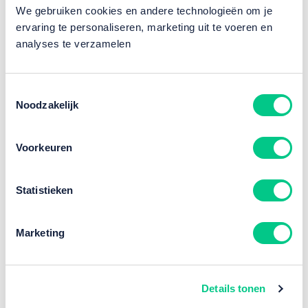
support@nxtoffice.nl
We gebruiken cookies en andere technologieën om je
ervaring te personaliseren, marketing uit te voeren en
analyses te verzamelen
Toestemmingsselectie
Direct jouw adviesgesprek plannen?
Noodzakelijk
Voorkeuren
Test jouw oplossing
vrijblijvend uit
Statistieken
Ontdek welke oplossing het beste bij je past. Vul
Marketing
je gegevens in en onze specialisten nemen zo
spoedig mogelijk contact met je op voor een
demo via Microsoft Teams of op locatie.
Details tonen