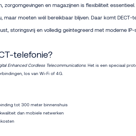
en, zorgomgevingen en magazijnen is flexibiliteit essentie
, maar moeten wél bereikbaar blijven. Daar komt DECT-t
uust, storingsvrij en volledig geïntegreerd met moderne IP
CT-telefonie?
gital Enhanced Cordless Telecommunications
. Het is een speciaal pro
bindingen, los van Wi-Fi of 4G.
inding tot 300 meter binnenshuis
waliteit dan mobiele netwerken
skosten