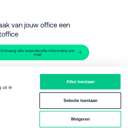
ak van jouw office een
toffice
Ontvang alle waardevolle informatie per
mail
pport
Alles toestaan
uit te
088 - 566 70 20
Selectie toestaan
:
support@nxtoffice.nl
Weigeren