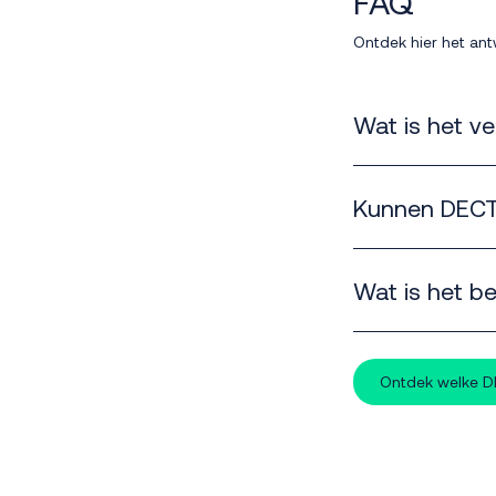
FAQ
Ontdek hier het an
Wat is het ve
DECT heeft een eige
Kunnen DECT-
Indirect, via een T
Wat is het b
Tot 50 meter binne
Ontdek welke DE