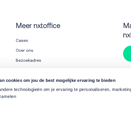
Meer nxtoffice
Ma
nx
Cases
Over ons
Bezoekadres
Werken bij
Su
Contact
an cookies om jou de best mogelijke ervaring te bieden
dere technologieën om je ervaring te personaliseren, marketing 
nxtshop
Tel:
rzamelen
Officiele partners
van nxtoffice
Mail