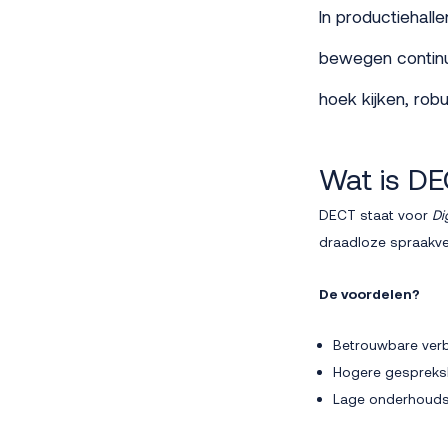
In productiehall
bewegen continu
hoek kijken, rob
Wat is DE
DECT staat voor
Di
draadloze spraakver
De voordelen?
Betrouwbare verb
Hogere gespreksk
Lage onderhoud