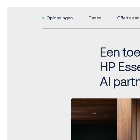
Oplossingen
Cases
Offerte aa
Een to
HP Esse
AI partn