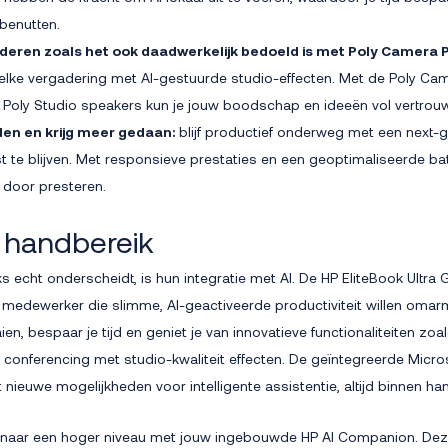
 benutten.
deren zoals het ook daadwerkelijk bedoeld is met Poly Camera 
 elke vergadering met AI-gestuurde studio-effecten. Met de Poly Ca
e Poly Studio speakers kun je jouw boodschap en ideeën vol vertrou
den en krijg meer gedaan:
blijf productief onderweg met een next-g
t te blijven. Met responsieve prestaties en een geoptimaliseerde batte
 door presteren.
 handbereik
echt onderscheidt, is hun integratie met AI. De HP EliteBook Ultra G
medewerker die slimme, AI-geactiveerde productiviteit willen omar
ien, bespaar je tijd en geniet je van innovatieve functionaliteiten zo
onferencing met studio-kwaliteit effecten. De geïntegreerde Micros
t nieuwe mogelijkheden voor intelligente assistentie, altijd binnen ha
en naar een hoger niveau met jouw ingebouwde HP AI Companion. Dez