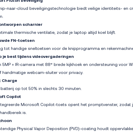
ft Pluton beveiliging
ip-naar-cloud beveiligingstechnologie biedt veilige identiteits- en 
n.
ontworpen scharnier
imale thermische ventilatie, zodat je laptop altijd koel blijft.
uwde FN-toetsen
g tot handige sneltoetsen voor de knipprogramma en rekenmachine
op je best tijdens videovergaderingen
n 5MP + IR-camera met 88° brede kijkhoek en ondersteuning voor W
ef handmatige webcam-sluiter voor privacy.
t Charge
 batterij op tot 50% in slechts 30 minuten.
oft Copilot
tegreerde Microsoft Copilot-toets opent het promptvenster, zodat je 
handbereik is.
schoon
stendige Physical Vapor Deposition (PVD)-coating houdt oppervlak