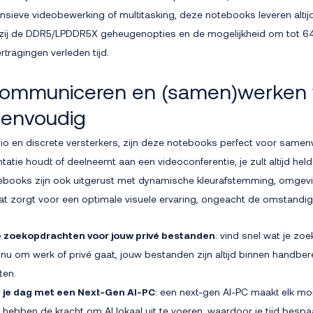
nsieve videobewerking of multitasking, deze notebooks leveren altijd
kzij de DDR5/LPDDR5X geheugenopties en de mogelijkheid om tot 
ertragingen verleden tijd.
t communiceren en (samen)werken
eenvoudig
o en discrete versterkers, zijn deze notebooks perfect voor samenw
tatie houdt of deelneemt aan een videoconferentie, je zult altijd held
books zijn ook uitgerust met dynamische kleurafstemming, omgevi
at zorgt voor een optimale visuele ervaring, ongeacht de omstandi
e zoekopdrachten voor jouw privé bestanden
: vind snel wat je zo
t nu om werk of privé gaat, jouw bestanden zijn altijd binnen handber
ten.
it je dag met een Next-Gen AI-PC
: een next-gen AI-PC maakt elk m
hebben de kracht om AI lokaal uit te voeren, waardoor je tijd bespa