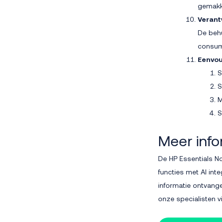
gemakk
Veran
De beh
consum
Eenvou
S
S
M
S
Meer inf
De HP Essentials No
functies met AI int
informatie ontvangen
onze specialisten 