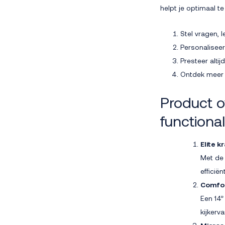
helpt je optimaal te
Stel vragen, l
Personaliseer
Presteer alti
Ontdek meer 
Product ov
functiona
Elite k
Met de
efficiënt
Comfor
Een 14”
kijkerva