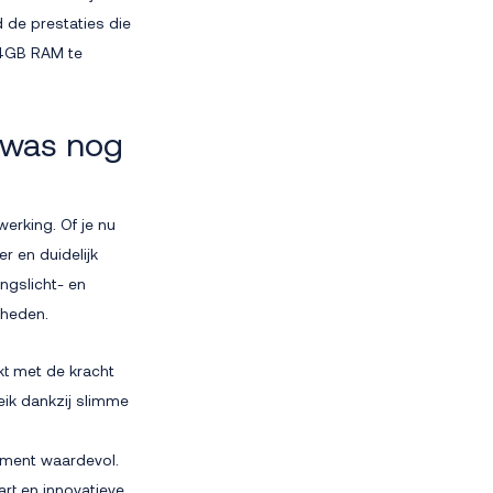
 de prestaties die
64GB RAM te
 was nog
erking. Of je nu
er en duidelijk
ngslicht- en
gheden.
ekt met de kracht
eik dankzij slimme
oment waardevol.
art en innovatieve