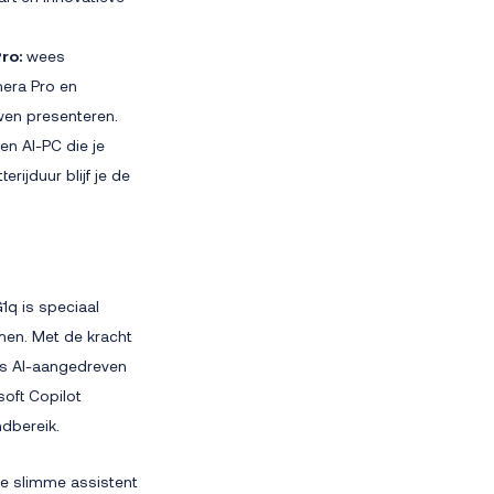
Pro:
wees
mera Pro en
wen presenteren.
en AI-PC die je
rijduur blijf je de
1q is speciaal
men. Met de kracht
als AI-aangedreven
oft Copilot
ndbereik.
e slimme assistent