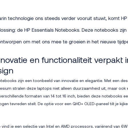
rin technologie ons steeds verder vooruit stuwt, komt H
plossing: de HP Essentials Notebooks. Deze notebooks zijn
 ontworpen om met ons mee te groeien in het nieuwe tijdpe
novatie en functionaliteit verpakt 
esign
tebooks zijn een toonbeeld van innovatie en elegantie. Met een des
sium stralen deze laptops niet alleen duurzaamheid uit, maar oo
in verschillende formaten van 14 tot 16 inch, bieden deze notebooks ee
ogen tevreden stelt. De optie voor een QHD+ OLED-paneel tilt je kijk
ind je een selectie van Intel en AMD processors, variërend van 6W 