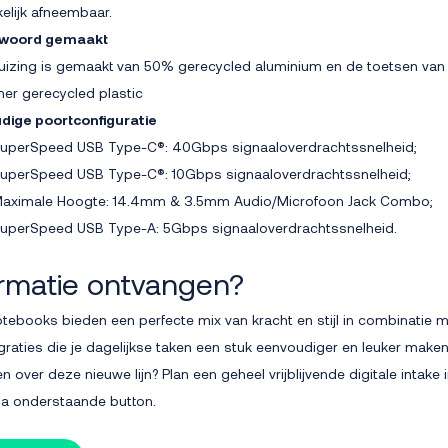
elijk afneembaar.
twoord gemaakt
uizing is gemaakt van 50% gerecycled aluminium en de toetsen va
er gerecycled plastic
dige poortconfiguratie
uperSpeed USB Type-C®: 40Gbps signaaloverdrachtssnelheid;
uperSpeed USB Type-C®: 10Gbps signaaloverdrachtssnelheid;
aximale Hoogte: 14.4mm & 3.5mm Audio/Microfoon Jack Combo;
uperSpeed USB Type-A: 5Gbps signaaloverdrachtssnelheid.
ormatie ontvangen?
tebooks bieden een perfecte mix van kracht en stijl in combinatie m
egraties die je dagelijkse taken een stuk eenvoudiger en leuker maken
 over deze nieuwe lijn? Plan een geheel vrijblijvende digitale intake
via onderstaande button.