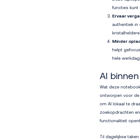
functies kunt
Ervaar verga
authentiek in
kristalhelder
Minder opla
helpt gefocus
hele werkdag
AI binnen
Wat deze notebooks 
ontworpen voor de 
om AI lokaal te draa
zoekopdrachten en c
functionaliteit open
Til dagelijkse tak