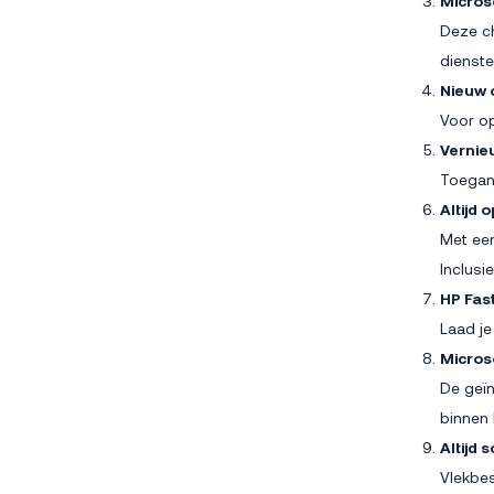
Microso
Deze ch
dienste
Nieuw 
Voor opt
Vernie
Toegan
Altijd 
Met ee
Inclusi
HP Fas
Laad je
Micros
De geïn
binnen 
Altijd 
Vlekbe