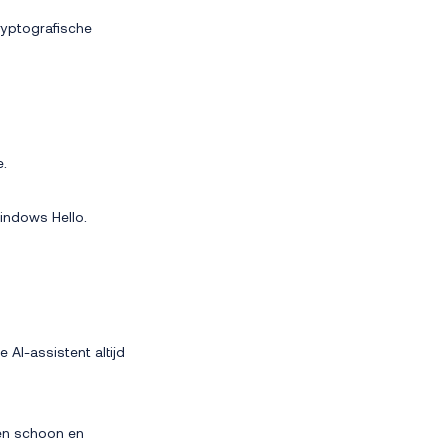
cryptografische
.
indows Hello.
AI-assistent altijd
ken schoon en