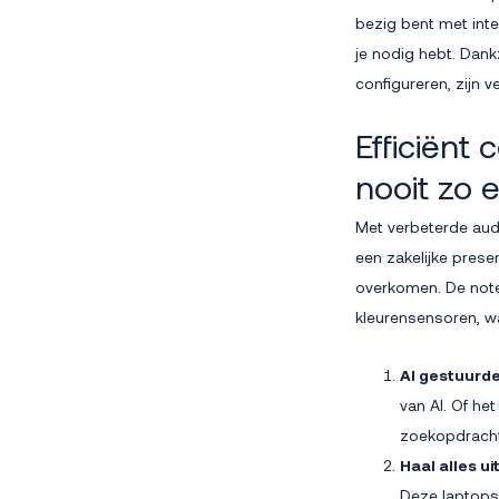
bezig bent met inte
je nodig hebt. Dan
configureren, zijn v
Efficiën
nooit zo 
Met verbeterde audi
een zakelijke presen
overkomen. De note
kleurensensoren, w
AI gestuurd
van AI. Of he
zoekopdrach
Haal alles u
Deze laptops 