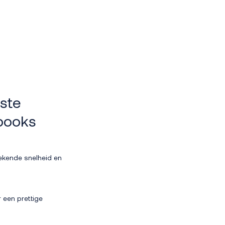
kste
ebooks
ekende snelheid en
r een prettige