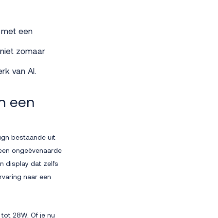
P met een
 niet zomaar
rk van AI.
in een
ign bestaande uit
k een ongeëvenaarde
n display dat zelfs
ervaring naar een
tot 28W. Of je nu