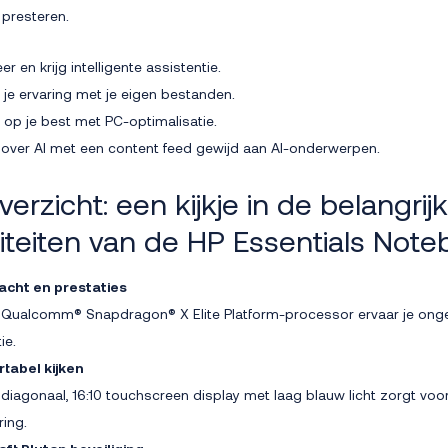
 presteren.
eer en krijg intelligente assistentie.
 je ervaring met je eigen bestanden.
jd op je best met PC-optimalisatie.
over AI met een content feed gewijd aan AI-onderwerpen.
erzicht: een kijkje in de belangrij
liteiten van de HP Essentials Not
racht en prestaties
 Qualcomm® Snapdragon® X Elite Platform-processor ervaar je ong
ie.
tabel kijken
 diagonaal, 16:10 touchscreen display met laag blauw licht zorgt voo
ring.