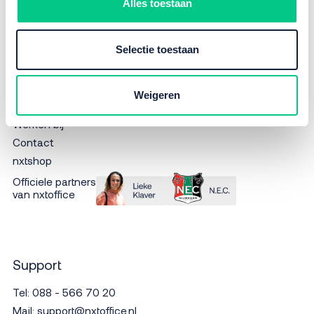
Alles toestaan
Meer nxtoffice
Selectie toestaan
Cases
Over ons
Weigeren
Bezoekadres
Werken bij
Contact
nxtshop
Officiele partners
van nxtoffice
Support
Tel:
088 - 566 70 20
Mail:
support@nxtoffice.nl