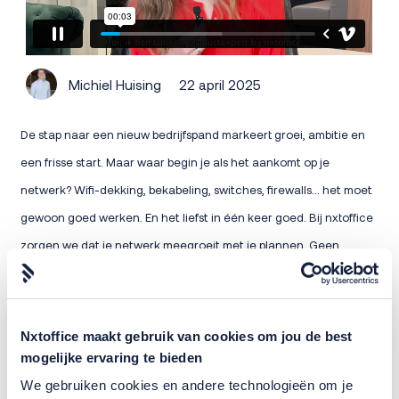
Michiel Huising
22 april 2025
De stap naar een nieuw bedrijfspand markeert groei, ambitie en
een frisse start. Maar waar begin je als het aankomt op je
netwerk? Wifi-dekking, bekabeling, switches, firewalls... het moet
gewoon goed werken. En het liefst in één keer goed. Bij nxtoffice
zorgen we dat je netwerk meegroeit met je plannen. Geen
ingewikkelde trajecten, maar een praktische inventarisatie van
wat je nodig hebt in je nieuwe pand. We kijken naar de ruimtes,
de gebruikers, de benodigde capaciteit en - waar nodig - doen
Nxtoffice maakt gebruik van cookies om jou de best
we metingen op IP-scans om zeker te weten dat alles klopt. Wil je
mogelijke ervaring te bieden
verhuizen zonder stress? Investeer in een netwerk dat met je
We gebruiken cookies en andere technologieën om je