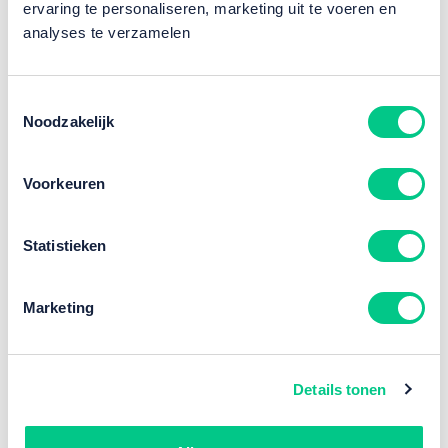
ervaring te personaliseren, marketing uit te voeren en
meegroeit!
analyses te verzamelen
Download netwerk-inventarisatie checklist
Toestemmingsselectie
Noodzakelijk
Voorkeuren
Oplossingen
Een werkplek die werkt voor iedereen.
Statistieken
Slimme vergaderruimtes die altijd werken
Een netwerk dat altijd meegroeit
Marketing
Bedrijfsdata veilig en onder controle
Printen zonder zorgen
Details tonen