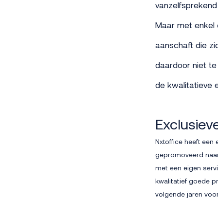
vanzelfsprekend v
Maar met enkel de
aanschaft die zi
daardoor niet t
de kwalitatieve 
Exclusie
Nxtoffice heeft ee
gepromoveerd naar G
met een eigen serv
kwalitatief goede p
volgende jaren voor