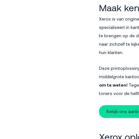
Maak ken
Xerox is van origin
specialiseert in kan
te brengen op de di
naar zichzelf te kij
hun klanten.
Deze printoplossing
middelgrote kantoor
om te weten!
Tegen
toners voor de helf
Bekijk ons aan
Xerox opl