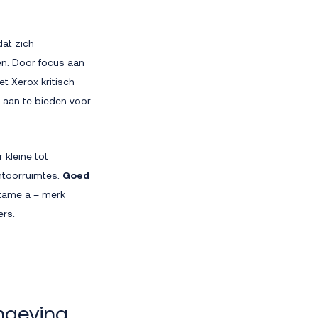
dat zich
len. Door focus aan
et Xerox kritisch
en aan te bieden voor
 kleine tot
antoorruimtes.
Goed
rzame a – merk
ers.
mgeving