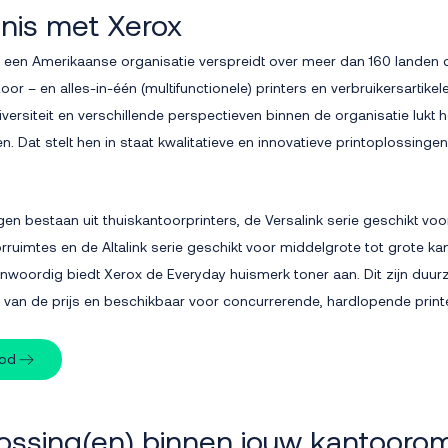
nis met Xerox
e een Amerikaanse organisatie verspreidt over meer dan 160 landen 
toor – en alles-in-één (multifunctionele) printers en verbruikersartike
versiteit en verschillende perspectieven binnen de organisatie lukt h
ken. Dat stelt hen in staat kwalitatieve en innovatieve printoplossing
en bestaan uit thuiskantoorprinters, de Versalink serie geschikt voor
ruimtes en de Altalink serie geschikt voor middelgrote tot grote k
woordig biedt Xerox de Everyday huismerk toner aan. Dit zijn duu
t van de prijs en beschikbaar voor concurrerende, hardlopende print
bod
ossing(en) binnen jouw kantooro