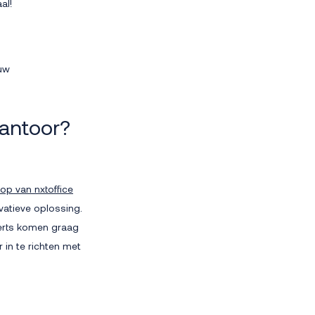
al!
ouw
kantoor?
p van nxtoffice
vatieve oplossing.
xperts komen graag
 in te richten met