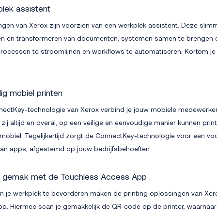
lek assistent
ngen van Xerox zijn voorzien van een werkplek assistent. Deze slimm
eren en transformeren van documenten, systemen samen te brengen e
processen te stroomlijnen en workflows te automatiseren. Kortom je w
lig mobiel printen
ectKey-technologie van Xerox verbind je jouw mobiele medewerker
zij altijd en overal, op een veilige en eenvoudige manier kunnen pri
 mobiel. Tegelijkertijd zorgt de ConnectKey-technologie voor een v
van apps, afgestemd op jouw bedrijfsbehoeften.
r gemak met de Touchless Access App
an je werkplek te bevorderen maken de printing oplossingen van Xer
p. Hiermee scan je gemakkelijk de QR-code op de printer, waarnaar 