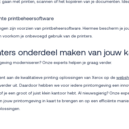
t gaan met printen, scannen of het kopiëren van je documenten. Idea
chte printbeheersoftware
ingen zijn voorzien van printbeheersoftware. Hiermee bescherm je j
n voorkom je onbevoegd gebruik van de printers.
nters onderdeel maken van jouw 
mgeving moderniseren? Onze experts helpen je graag verder.
ent aan de kwalitatieve printing oplossingen van Xerox op de
websho
verder uit. Daardoor hebben we voor iedere printomgeving een inno
 of je een groot of juist klein kantoor hebt. Al nieuwsgierig? Onze e
m jouw printomgeving in kaart te brengen en op een efficiënte manier
plossingen.