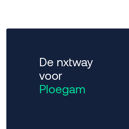
De nxtway
voor
Ploegam