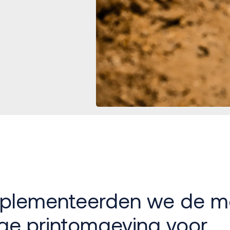
plementeerden we de m
ige printomgeving voor