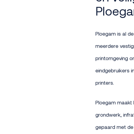
Ploeg
Ploegam is al d
meerdere vestigi
printomgeving on
eindgebruikers i
printers.
Ploegam maakt N
grondwerk, infra
gepaard met de a