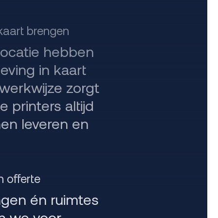
 kaart brengen
locatie hebben
ving in kaart
werkwijze zorgt
 printers altijd
en leveren en
n offerte
ngen én ruimtes
n we voor