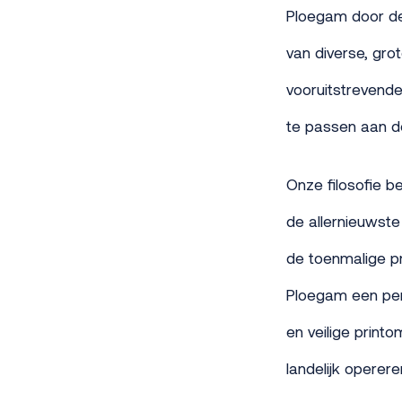
Ploegam door de 
van diverse, grot
vooruitstrevende
te passen aan de
Onze filosofie be
de allernieuwste
de toenmalige pr
Ploegam een pers
en veilige print
landelijk operer