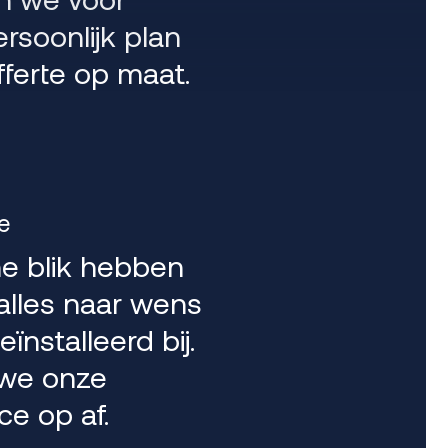
soonlijk plan
fferte op maat.
!
e
he blik hebben
alles naar wens
ïnstalleerd bij.
 we onze
ce op af.