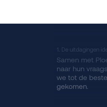
1. De uitdagingen id
Samen met Plo
naar hun vraags
we tot de best
gekomen.