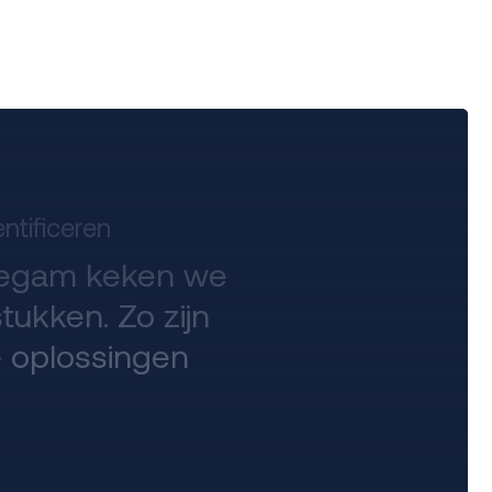
entificeren
egam keken we
tukken. Zo zijn
e oplossingen