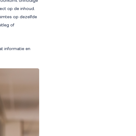
 voorkomt onnodige
rect op de inhoud.
uimtes op dezelfde
tleg of
t informatie en