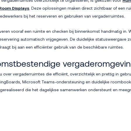
vergaderruimtes overzichtelijk te organiseren, is gekozen voor
Hum
Room Displays
. Deze oplossingen maken direct zichtbaar of een ru
dewerkers bij het reserveren en gebruiken van vergaderruimtes.
eren vooraf een ruimte en checken bij binnenkomst handmatig in. W
eservering automatisch vrijgegeven. De duidelijke statusweergave z
draagt bij aan een efficiënter gebruik van de beschikbare ruimtes.
omstbestendige vergaderomgevi
 over vergaderruimtes die efficiënt, overzichtelijk en prettig in gebru
ingBoards, Microsoft Teams-ondersteuning en duidelijke roombooki
erealiseerd die het dagelijkse samenwerken ondersteunt en meegr