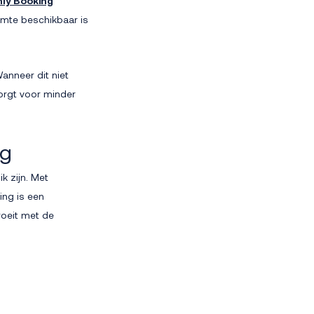
ly Booking
imte beschikbaar is
anneer dit niet
orgt voor minder
ng
ik zijn. Met
ng is een
oeit met de