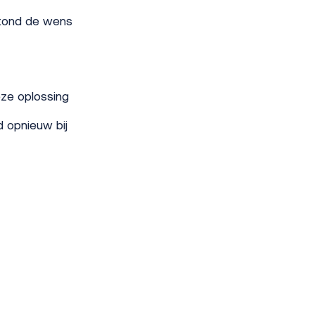
stond de wens
eze oplossing
d opnieuw bij