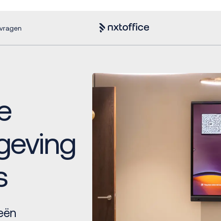
nvragen
e
geving
s
eën