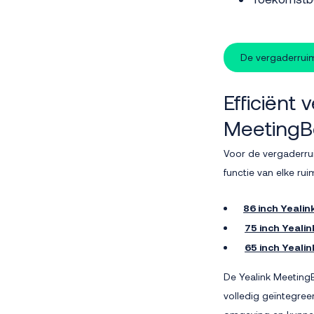
De vergaderruim
Efficiënt
MeetingB
Voor de vergaderru
functie van elke ru
86 inch Yeali
75 inch Yeali
65 inch Yeali
De Yealink Meeting
volledig geïntegre