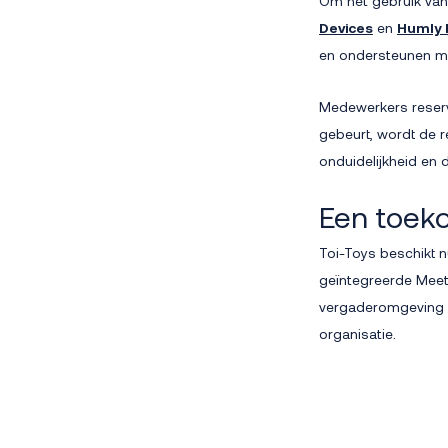
Om het gebruik van 
Devices
en
Humly 
en ondersteunen me
Medewerkers reserv
gebeurt, wordt de r
onduidelijkheid en 
Een toek
Toi-Toys beschikt nu
geïntegreerde Meet
vergaderomgeving g
organisatie.