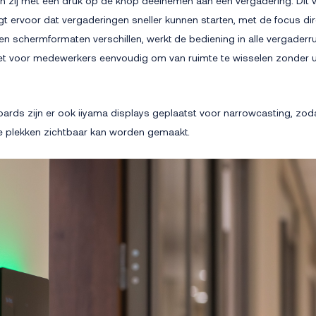
 zij met één druk op de knop deelnemen aan een vergadering. Dit
t ervoor dat vergaderingen sneller kunnen starten, met de focus di
n schermformaten verschillen, werkt de bediening in alle vergaderr
het voor medewerkers eenvoudig om van ruimte te wisselen zonder ui
rds zijn er ook iiyama displays geplaatst voor narrowcasting, zoda
te plekken zichtbaar kan worden gemaakt.