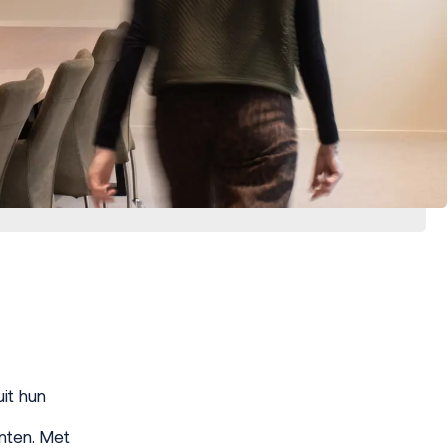
it hun
nten. Met