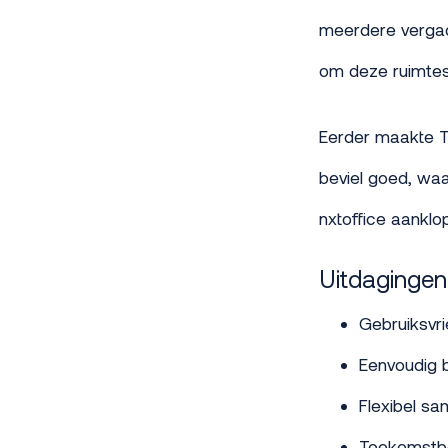
meerdere vergad
om deze ruimtes
Eerder maakte To
beviel goed, waa
nxtoffice aanklop
Uitdagingen
Gebruiksvri
Eenvoudig 
Flexibel s
Toekomstbe