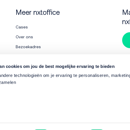
Meer nxtoffice
Ma
nx
Cases
Over ons
Bezoekadres
Werken bij
Su
Contact
an cookies om jou de best mogelijke ervaring te bieden
dere technologieën om je ervaring te personaliseren, marketing 
nxtshop
rzamelen
Tel:
Officiele partners
van nxtoffice
Mail
acyverklaring
Integriteitsverklaring
Cookieverklaring
Verwer