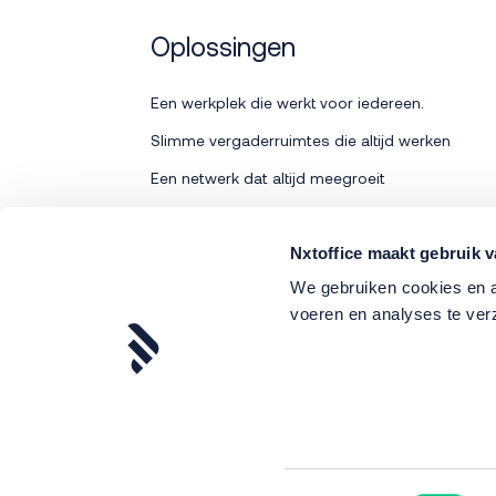
Oplossingen
Een werkplek die werkt voor iedereen.
Slimme vergaderruimtes die altijd werken
Een netwerk dat altijd meegroeit
Bedrijfsdata veilig en onder controle
Printen zonder zorgen
Nxtoffice maakt gebruik v
We gebruiken cookies en an
voeren en analyses te ve
Algemene
© nxtoffice
Priv
voorwaarden
2026