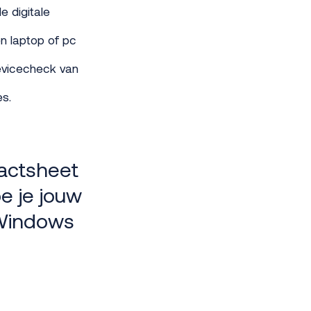
e digitale
en laptop of pc
devicecheck van
s.
factsheet
e je jouw
 Windows