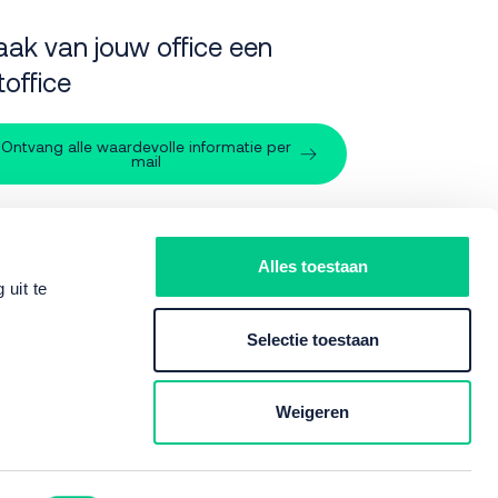
ak van jouw office een
toffice
Ontvang alle waardevolle informatie per
mail
pport
Alles toestaan
uit te
088 - 566 70 20
Selectie toestaan
:
support@nxtoffice.nl
Weigeren
kersovereenkomst