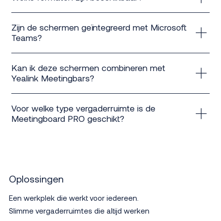
PRO is een touchscreen waarmee je ook
Beide schermen zijn beschikbaar in 65, 75 en 86
interactieve whiteboarding en samenwerking kunt
Zijn de schermen geïntegreerd met Microsoft
inch.
faciliteren.
Teams?
Ja, zowel de MeetingDisplay als de Meetingboard
Kan ik deze schermen combineren met
PRO zijn volledig gecertificeerd voor Microsoft
Yealink Meetingbars?
Teams Rooms.
Ja, beide schermen zijn plug &amp; play te
Voor welke type vergaderruimte is de
combineren met Yealink Meetingbars (A25, A40,
Meetingboard PRO geschikt?
A50).
De Meetingboard PRO is ideaal voor brainstorm- en
projectruimtes waar interactie en samenwerking
centraal staan.
Oplossingen
Een werkplek die werkt voor iedereen.
Slimme vergaderruimtes die altijd werken