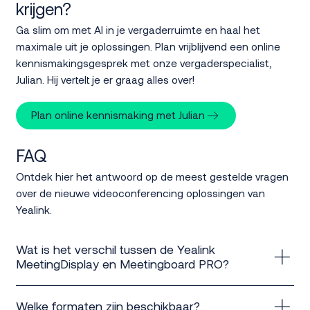
krijgen?
Ga slim om met AI in je vergaderruimte en haal het
maximale uit je oplossingen. Plan vrijblijvend een online
kennismakingsgesprek met onze vergaderspecialist,
Julian. Hij vertelt je er graag alles over!
Plan online kennismaking met Julian
FAQ
Ontdek hier het antwoord op de meest gestelde vragen
over de nieuwe videoconferencing oplossingen van
Yealink.
Wat is het verschil tussen de Yealink
MeetingDisplay en Meetingboard PRO?
De MeetingDisplay is een non-touch scherm, ideaal
Welke formaten zijn beschikbaar?
voor standaard vergaderingen. De Meetingboard