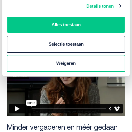
Details tonen
professionaliteit en medewerkerstevredenheid.
Of je nu een standaard vergaderruimte wilt inrichten of
Alles toestaan
een creatieve brainstormruimte – met de MeetingDisplay
en Meetingboard PRO kies je voor een
toekomstbestendige oplossing.
Selectie toestaan
Weigeren
Minder vergaderen en méér gedaan