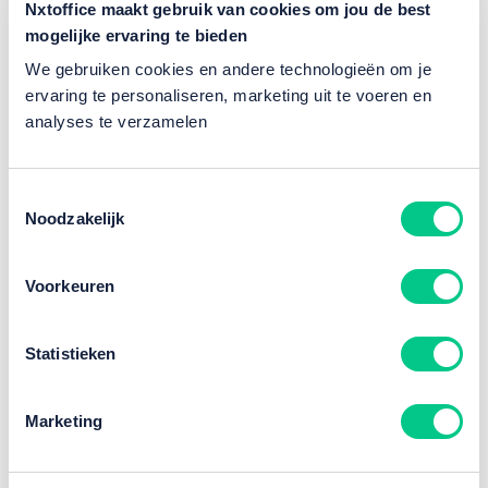
Nxtoffice maakt gebruik van cookies om jou de best
mogelijke ervaring te bieden
We gebruiken cookies en andere technologieën om je
ervaring te personaliseren, marketing uit te voeren en
analyses te verzamelen
Toestemmingsselectie
Noodzakelijk
Voor welke besluitvormers binnen
organisaties zijn deze oplossingen
Voorkeuren
geschikt?
IT-verantwoordelijken
: zoeken naar veilige,
Statistieken
betrouwbare en eenvoudig te beheren oplossingen.
Facilitair managers
: willen gebruiksvriendelijke
schermen die snel inzetbaar zijn.
Marketing
Inkoop
: heeft behoefte aan schaalbare oplossingen die
passen bij budget en toekomstvisie.
Directie & HR
: kijken naar productiviteit,