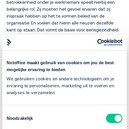
betrokkenheid onder je werknemers speelt hierbij een
belangrijke rol. Zij moeten het gevoel ervaren dat zij
inspraak hebben op het te vormen beleid van de
organisatie. En voelen dat hierin alle neuzen dezelfde
kant op staan. Dat vormt de basis voor eensgezindheid
en resultaat.
Hybride werken is een goede wisselwerking tussen vertrouwen en
verantwoordelijkheid
Nxtoffice maakt gebruik van cookies om jou de best
Door de traditionele manier van werken wisten we niet
mogelijke ervaring te bieden
beter: werken doe je op kantoor. Heel sporadisch mocht
We gebruiken cookies en andere technologieën om je
je een dag thuiswerken maar dat was alleen bij hogere
ervaring te personaliseren, marketing uit te voeren en
uitzondering. Daarentegen vereist de hybride
analyses te verzamelen
werkcultuur werken op basis van vertrouwen en
verantwoordelijkheid. Er zal op een andere manier dan
normaal getoetst moeten worden of werknemers hun
Toestemmingsselectie
taken naar tevredenheid uitvoeren of juist niet. Dat vergt
Noodzakelijk
een hoge mate van vertrouwen tussen werkgever en
werknemer. In een hybride werkcultuur waar werknemers