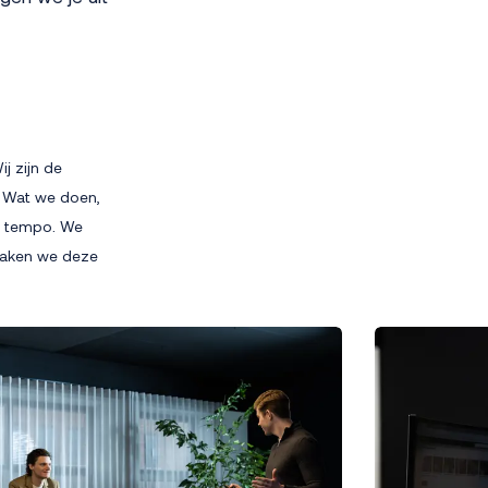
j zijn de
. Wat we doen,
g tempo. We
maken we deze