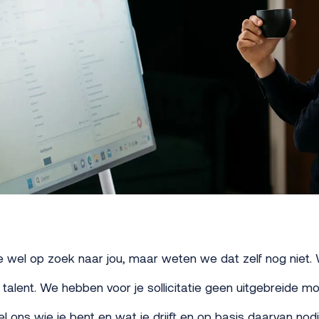
e wel op zoek naar jou, maar weten we dat zelf nog niet. W
talent. We hebben voor je sollicitatie geen uitgebreide mot
el ons wie je bent en wat je drijft en op basis daarvan nod