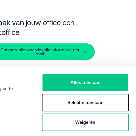
ak van jouw office een
toffice
Ontvang alle waardevolle informatie per
mail
pport
Alles toestaan
uit te
088 - 566 70 20
Selectie toestaan
:
support@nxtoffice.nl
Weigeren