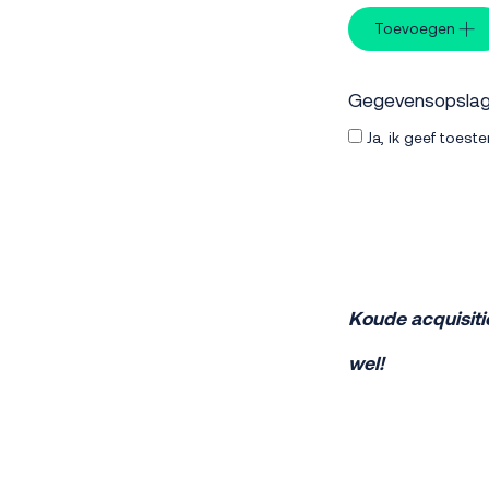
Toevoegen
Gegevensopsla
Ja, ik geef toes
Koude acquisiti
wel!