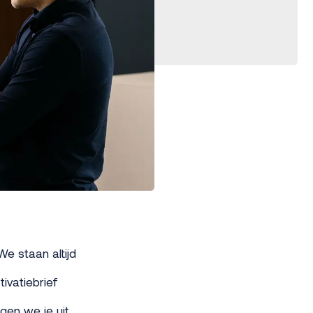
e staan altijd
ivatiebrief
igen we je uit