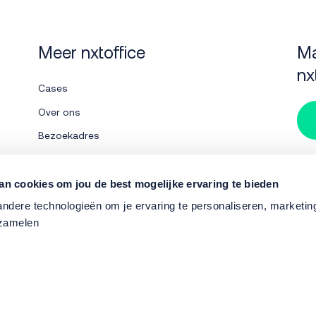
Meer nxtoffice
Ma
nx
Cases
Over ons
Bezoekadres
Werken bij
Su
Contact
an cookies om jou de best mogelijke ervaring te bieden
dere technologieën om je ervaring te personaliseren, marketing 
nxtshop
rzamelen
Tel:
Officiele partners
van nxtoffice
Mail