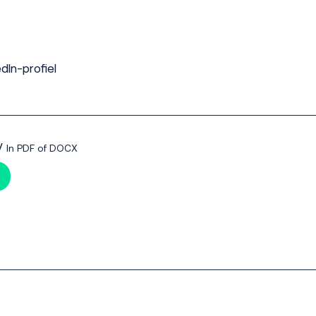
edIn-profiel
CV
In PDF of DOCX