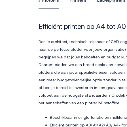
Efficiënt printen op A4 tot A
Ben je architect, technisch tekenaar of CAD en
naar de perfecte plotter voor jouw organisatie? B
begrijpen we dat jouw behoeften en budget kun
Daarom bieden we een breed scala aan zowel 
plotters die aan jouw specifieke eisen voldoen. 
een meer budgetvriendelijke optie zonder in te l
of ben je bereid te investeren in een geavance
voldoet aan de hoogste standaarden? Ontdek 
het aanschaffen van een plotter bij nxtoffice:
Beschikbaar in single-functie en multifu
Efficiënt printen op A0/ A1/ A2/ A3/ A4- fo