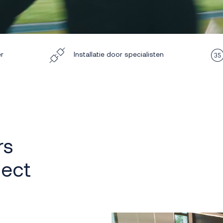
er
Installatie door specialisten
rs
ject