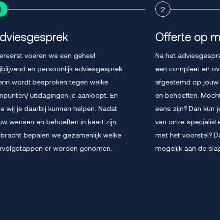
1
2
dviesgesprek
Offerte op 
lereerst voeren we een geheel
Na het adviesgespr
ijblijvend en persoonlijk adviesgesprek.
een compleet en ove
erin wordt besproken tegen welke
afgestemd op jouw 
jnpunten/ uitdagingen je aanloopt. En
en behoeften. Mocht 
e wij je daarbij kunnen helpen. Nadat
eens zijn? Dan kun je
uw wensen en behoeften in kaart zijn
van onze specialist
bracht bepalen we gezamenlijk welke
met het voorstel? D
rvolgstappen er worden genomen.
mogelijk aan de sla