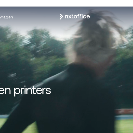
nvragen
n printers