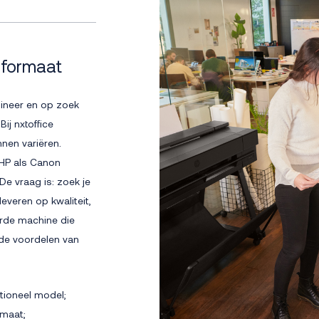
0 formaat
gineer en op zoek
ij nxtoffice
nen variëren.
HP als Canon
De vraag is: zoek je
everen op kwaliteit,
erde machine die
de voordelen van
nctioneel model;
rmaat;