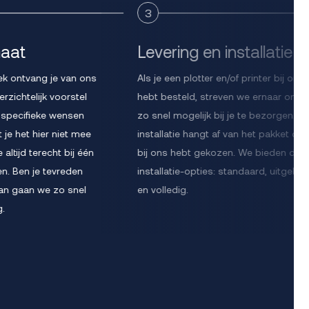
3
maat
Levering en installatie
ek ontvang je van ons
Als je een plotter en/of printer bij ons
rzichtelijk voorstel
hebt besteld, streven we ernaar om 
specifieke wensen
zo snel mogelijk bij je te bezorgen. D
je het hier niet mee
installatie hangt af van het pakket dat 
 altijd terecht bij één
bij ons hebt gekozen. We bieden drie
en. Ben je tevreden
installatie-opties: standaard, uitgebre
an gaan we zo snel
en volledig.
g.