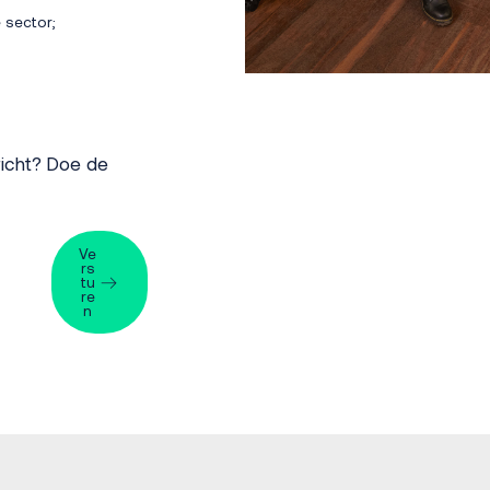
 sector;
richt? Doe de
Ve
rs
tu
re
n