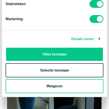
Statistieken
Marketing
Details tonen
Advies
Alles toestaan
Printer huren? Dit zijn de voordelen voor
jouw organisatie
Selectie toestaan
Weigeren